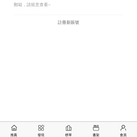
郵箱，請留意查看~
註冊新賬號
推薦
發現
榜單
書架
會員