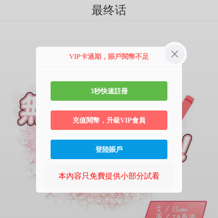
最终话
VIP卡過期，賬戶閱幣不足
3秒快速註冊
充值閱幣，升級VIP會員
登陸賬戶
本內容只免費提供小部分試看