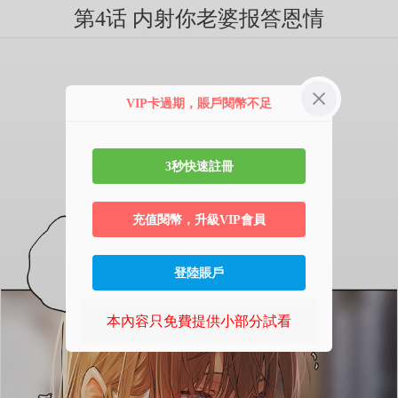
第4话 内射你老婆报答恩情
VIP卡過期，賬戶閱幣不足
3秒快速註冊
充值閱幣，升級VIP會員
登陸賬戶
本內容只免費提供小部分試看